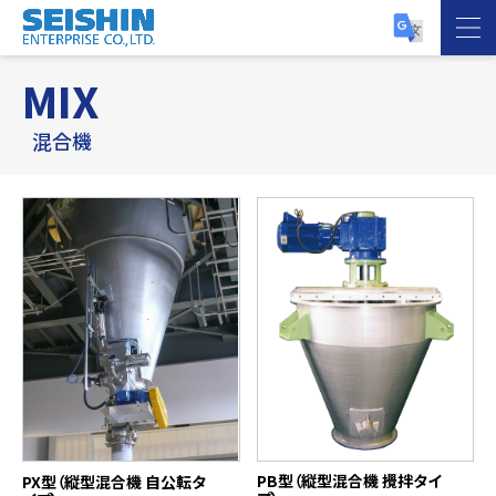
MIX
混合機
PB型（縦型混合機 攪拌タイ
PX型（縦型混合機 自公転タ