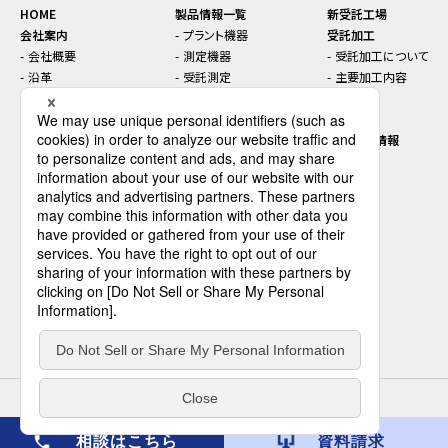
HOME
製品情報一覧
新受託工場
会社案内
プラント機器
受託加工
会社概要
測定機器
受託加工について
沿革
受託測定
主要加工内容
本社・支店・工場案内
トラブル対策
お知らせ
コンプライアンス
機能性材料
セミナー
SDGsに関する取り組み
インライン／オンライン機
先端技術情報
器
プラントエンジニアリング
採用情報
ダウンロード
会社を知る
お問い合わせ
データで見るセイシン企業
仕事を知る
人を知る
環境を知る
募集要項
プライバシーポリシー
サイトマップ
Copyright©2014-2024 SEISHIN ENTERPRISE Co.,Ltd. All Rights Reserved.
相談はこちら
資料請求