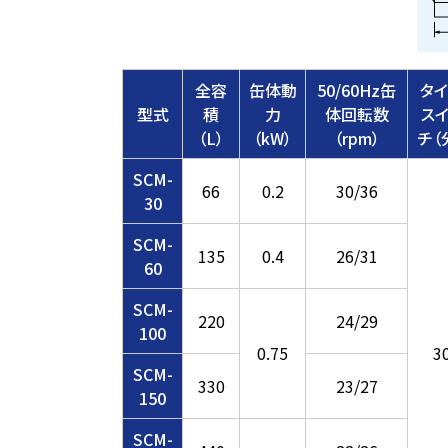
全容
缶体動
50/60Hz缶
タ
型式
積
力
体回転数
ス
（L）
（kW）
（rpm）
チ（
SCM-
66
0.2
30/36
30
SCM-
135
0.4
26/31
60
SCM-
220
24/29
100
0.75
3
SCM-
330
23/27
150
SCM-