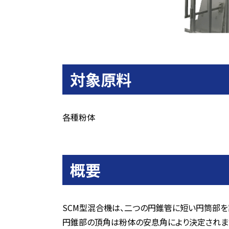
対象原料
各種粉体
概要
SCM型混合機は、二つの円錐管に短い円筒部を
円錐部の頂角は粉体の安息角により決定されます