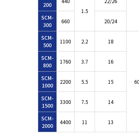
440
22/26
200
1.5
SCM-
660
20/24
300
SCM-
1100
2.2
18
500
SCM-
1760
3.7
16
800
SCM-
2200
5.5
15
6
1000
SCM-
3300
7.5
14
1500
SCM-
4400
11
13
2000