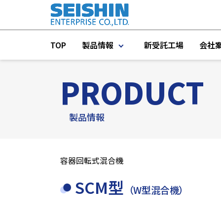
TOP
製品情報
新受託工場
会社
PRODUCT
製品一覧
プラント機器
製品情報
プラントエンジニアリング
容器回転式混合機
タンク・IBC容器・コンテナ
SCM型
測定機器
（W型混合機）
インライン／オンライン機器