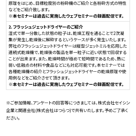
原理をはじめ、目標粒度別の粉砕機のご紹介と各粉砕方式の特性
などをご紹介致します。
※本セミナーは過去に実施したウェブセミナーの録画配信です。
2. フラッシュジェットドライヤーのご紹介
湿式で単一分散した状態の粒子は、乾燥工程を通ることで2次凝
集が発生し乾燥後に解砕するというケースが多く発生いたします。
弊社のフラッシュジェットドライヤーは縦型ジェットミルを応用した
連続式乾燥機で、乾燥後の製品を単一粒子に近い状態で回収する
ことが出来ます。また、乾燥時間が極めて短時間であるため、熱に
弱い低融点の材料や食品などにも対応可能です。本セミナーでは
各種乾燥機の紹介とフラッシュジェットドライヤーの乾燥原理や使
用例などをご紹介させて頂きます。
※本セミナーは過去に実施したウェブセミナーの録画配信です。
※ご参加情報、アンケートの回答等につきましては、株式会社セイシン
企業と関連会社(株式会社はつらつ)で共有いたします。予めご了承く
ださい。