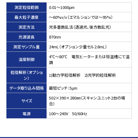
測定粒径範囲
0.01～1000μm
最大粒子濃度
～60%v/v（エマルションでは～95%）
測定方法
光多重散乱法（透過光、後方散乱光）
光源波長
870nm
測定サンプル量
24mL（オプション少量セル2.8mL）
4℃～80℃ 電気ヒーターまたは恒温槽にて温
温度制御
調
粒径解析（オプショ
1)動力学粒径解析 2)光学的粒径解析
ン）
データ取り込み間隔
最短ピッチ：5μm
502×390×280㎜（スキャンユニット2台の場
サイズ
合）
電源
100～240V 50/60Hz