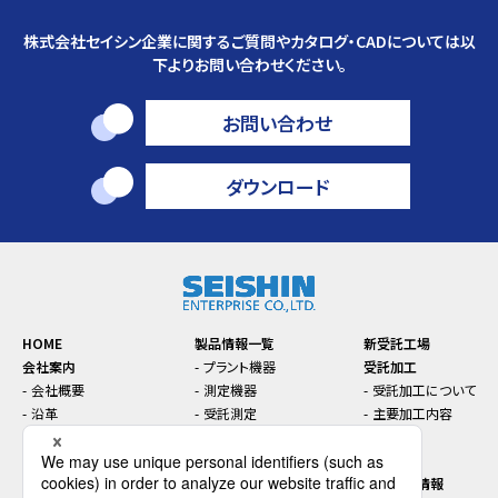
株式会社セイシン企業に関するご質問やカタログ・CADについては以
下よりお問い合わせください。
お問い合わせ
ダウンロード
HOME
製品情報一覧
新受託工場
会社案内
プラント機器
受託加工
会社概要
測定機器
受託加工について
沿革
受託測定
主要加工内容
本社・支店・工場案内
トラブル対策
お知らせ
コンプライアンス
機能性材料
セミナー
SDGsに関する取り組み
インライン／オンライン機
先端技術情報