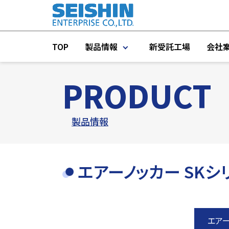
TOP
製品情報
新受託工場
会社
PRODUCT
製品一覧
プラント機器
製品情報
プラントエンジニアリング
エアーノッカー SKシ
タンク・IBC容器・コンテナ
測定機器
インライン／オンライン機器
エア