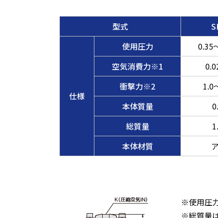
型式
S
使用圧力
0.35
空気消費力※1
0.0
衝撃力※2
1.0
仕様
本体質量
0
総質量
1
本体材質
※使用圧力
※総質量は