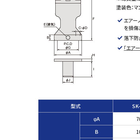
塗装色：マン
エアー
を損傷
落下防
「エア
型式
SK
φA
7
B
1