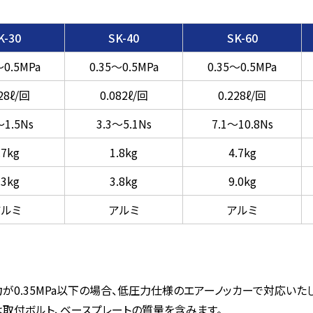
K-30
SK-40
SK-60
～0.5MPa
0.35～0.5MPa
0.35～0.5MPa
28ℓ/回
0.082ℓ/回
0.228ℓ/回
～1.5Ns
3.3～5.1Ns
7.1～10.8Ns
.7kg
1.8kg
4.7kg
.3kg
3.8kg
9.0kg
アルミ
アルミ
アルミ
が0.35MPa以下の場合、低圧力仕様のエアーノッカーで対応いたし
取付ボルト、ベースプレートの質量を含みます。