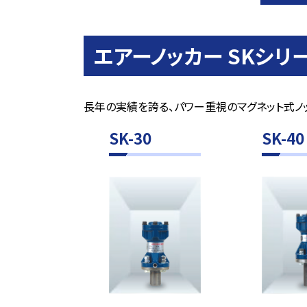
トラブル対策
機能性材料
エアーノッカー SKシリ
受託加工
長年の実績を誇る、パワー重視のマグネット式ノ
食品受託加工
SK-30
SK-40
受託測定