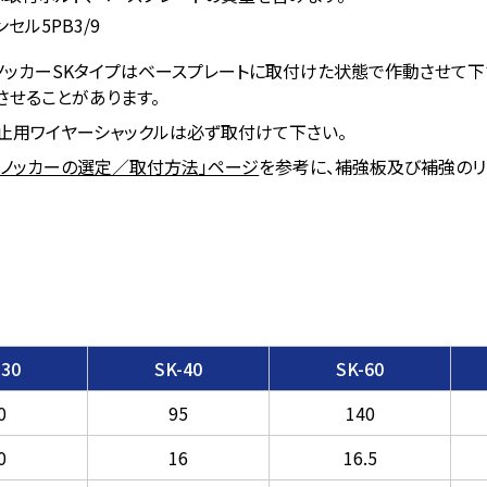
セル5PB3/9
ノッカーSKタイプはベースプレートに取付けた状態で作動させて下
させることがあります。
止用ワイヤーシャックルは必ず取付けて下さい。
ーノッカーの選定／取付方法」ページ
を参考に、補強板及び補強のリ
-30
SK-40
SK-60
0
95
140
0
16
16.5