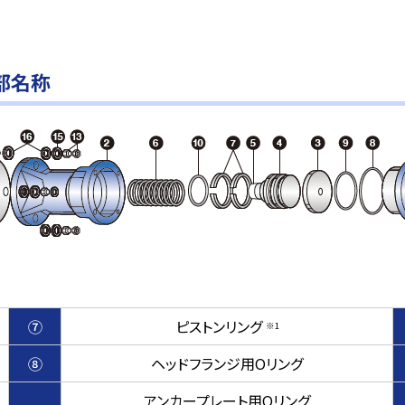
部名称
⑦
ピストンリング
※1
⑧
ヘッドフランジ用Oリング
アンカープレート用Oリング