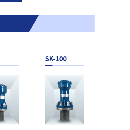
）
SK-100