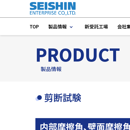
TOP
製品情報
新受託工場
会社
PRODUCT
製品一覧
プラント機器
製品情報
プラントエンジニアリング
剪断試験
タンク・IBC容器・コンテナ
測定機器
インライン／オンライン機器
内部摩擦角、壁面摩擦