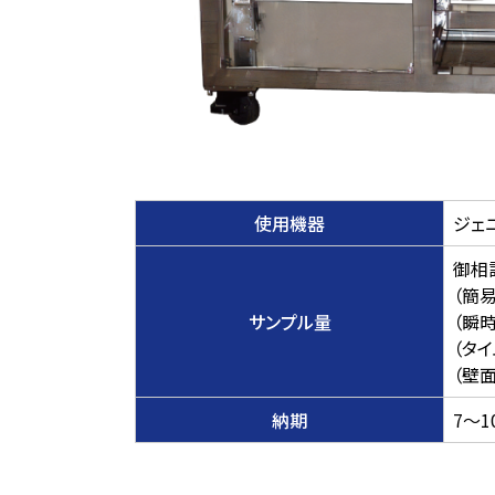
使用機器
ジェ
御相
（簡易
サンプル量
（瞬時
（タイ
（壁面
納期
7～