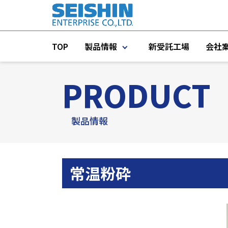
TOP
製品情報
新受託工場
会社
PRODUCT
製品一覧
プラント機器
製品情報
プラントエンジニアリング
タンク・IBC容器・コンテナ
常温粉砕
測定機器
インライン／オンライン機器