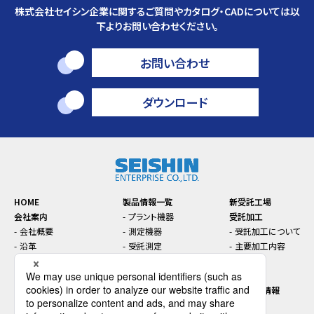
株式会社セイシン企業に関するご質問やカタログ・CADについては以
下よりお問い合わせください。
お問い合わせ
ダウンロード
HOME
製品情報一覧
新受託工場
会社案内
プラント機器
受託加工
会社概要
測定機器
受託加工について
沿革
受託測定
主要加工内容
本社・支店・工場案内
トラブル対策
お知らせ
コンプライアンス
機能性材料
セミナー
SDGsに関する取り組み
インライン／オンライン機
先端技術情報
器