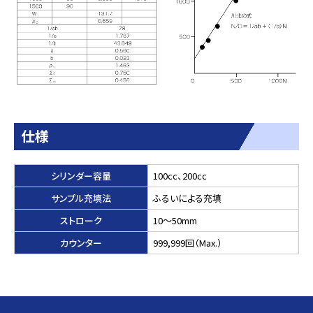
仕様
シリンダー容量
100cc、200cc
サンプル充填法
ふるいによる充填
ストローク
10～50mm
カウンター
999,999回（Max.）