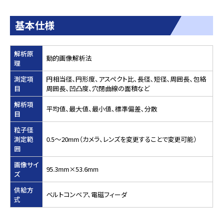
基本仕様
解析原
動的画像解析法
理
測定項
円相当径、円形度、アスペクト比、長径、短径、周囲長、包絡
目
周囲長、凹凸度、穴閉曲線の面積など
解析項
平均値、最大値、最小値、標準偏差、分散
目
粒子径
測定範
0.5～20mm（カメラ、レンズを変更することで変更可能）
囲
画像サイ
95.3mm×53.6mm
ズ
供給方
ベルトコンベア、電磁フィーダ
式