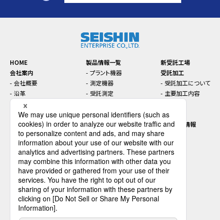
HOME
製品情報一覧
新受託工場
会社案内
プラント機器
受託加工
会社概要
測定機器
受託加工について
沿革
受託測定
主要加工内容
本社・支店・工場案内
トラブル対策
お知らせ
コンプライアンス
機能性材料
セミナー
SDGsに関する取り組み
インライン／オンライン機
先端技術情報
器
プラントエンジニアリング
採用情報
ダウンロード
会社を知る
お問い合わせ
データで見るセイシン企業
仕事を知る
人を知る
環境を知る