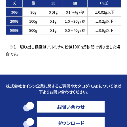
ズ
量
示
囲
（※1）
30G
30g
0.01g
0.1～4g/秒
±0.02g以下
200G
200g
0.1g
1.0～30g/秒
±0.2g以下
500G
500g
0.1g
5.0～40g/秒
±0.6g以下
※1 切り出し精度はアルミナの粉(#100)を5秒間で切り出した場
合です。
株式会社セイシン企業に関するご質問やカタログ・CADについては以
下よりお問い合わせください。
お問い合わせ
ダウンロード