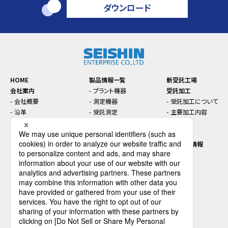
ダウンロード
HOME
製品情報一覧
新受託工場
会社案内
プラント機器
受託加工
会社概要
測定機器
受託加工について
沿革
受託測定
主要加工内容
本社・支店・工場案内
トラブル対策
お知らせ
コンプライアンス
機能性材料
セミナー
SDGsに関する取り組み
インライン／オンライン機
先端技術情報
器
プラントエンジニアリング
採用情報
ダウンロード
会社を知る
お問い合わせ
データで見るセイシン企業
仕事を知る
人を知る