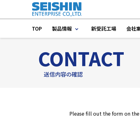
TOP
製品情報
新受託工場
会社
CONTACT
製品一覧
プラント機器
送信内容の確認
プラントエンジニアリング
タンク・IBC容器・コンテナ
Please fill out the form on th
測定機器
インライン／オンライン機器