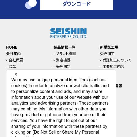
ダウンロード
HOME
製品情報一覧
新受託工場
会社案内
プラント機器
受託加工
会社概要
測定機器
受託加工について
沿革
受託測定
主要加工内容
本社・支店・工場案内
トラブル対策
お知らせ
コンプライアンス
機能性材料
セミナー
SDGsに関する取り組み
インライン／オンライン機
先端技術情報
器
プラントエンジニアリング
採用情報
ダウンロード
会社を知る
お問い合わせ
データで見るセイシン企業
仕事を知る
人を知る